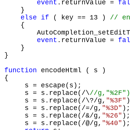
event
.returnValue =
fa
}
else
if
( key == 13 )
// e
{
AutoCompletion_setEdit
event
.returnValue =
fa
}
}
function
encodeHtml ( s )
{
s = escape(s);
s = s.replace(/\
//g,"%2F"
s = s.replace(/\?/g,
"%3F"
s = s.replace(/=/g,
"%3D"
)
s = s.replace(/&/g,
"%26"
)
s = s.replace(/@/g,
"%40"
)