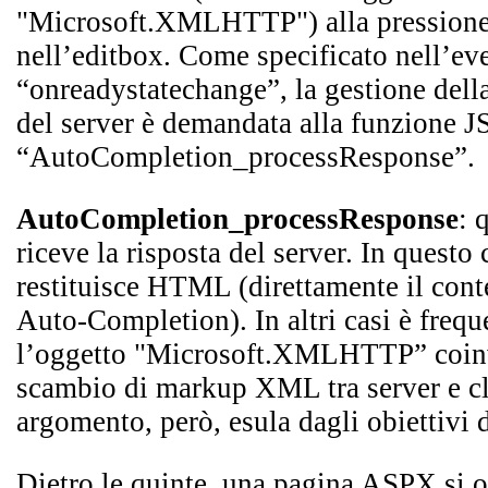
"Microsoft.XMLHTTP") alla pressione 
nell’editbox. Come specificato nell’ev
“onreadystatechange”, la gestione della
del server è demandata alla funzione 
“AutoCompletion_processResponse”.
AutoCompletion_processResponse
: 
riceve la risposta del server. In questo 
restituisce HTML (direttamente il cont
Auto-Completion). In altri casi è frequ
l’oggetto "Microsoft.XMLHTTP” coinv
scambio di markup XML tra server e cl
argomento, però, esula dagli obiettivi d
Dietro le quinte, una pagina ASPX si oc