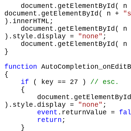
document.getElementById( n
document.getElementById( n +
"
).innerHTML;
document.getElementById( n
).style.display =
"none"
;
document.getElementById( n
}
function
AutoCompletion_onEditB
{
if
( key == 27 )
// esc.
{
document.getElementByI
).style.display =
"none"
;
event
.returnValue =
fa
return
;
}