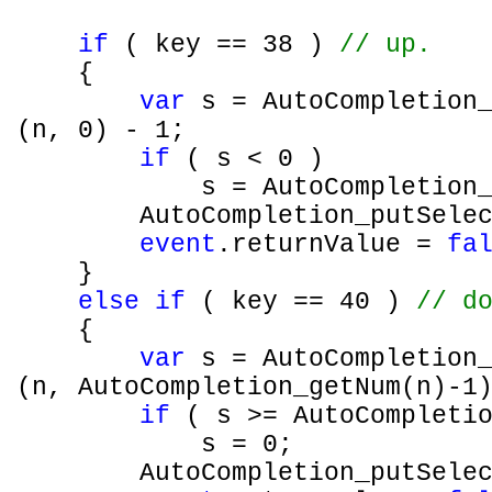
if
( key == 38 )
// up.
{
var
s = AutoCompletion_
(n, 0) - 1;
if
( s < 0 )
s = AutoCompletion
AutoCompletion_putSele
event
.returnValue =
fa
}
else
if
( key == 40 )
// d
{
var
s = AutoCompletion_
(n, AutoCompletion_getNum(n)-1
if
( s >= AutoCompletio
s = 0;
AutoCompletion_putSele