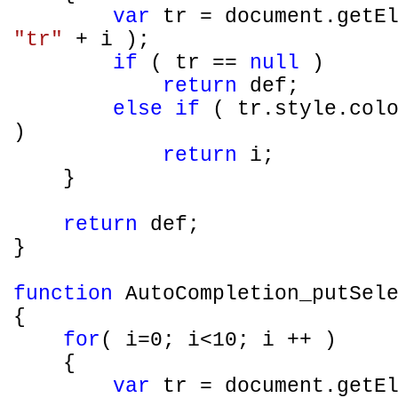
var
tr = document.getEl
"tr"
+ i );
if
( tr ==
null
)
return
def;
else
if
( tr.style.col
)
return
i;
}
return
def;
}
function
AutoCompletion_putSele
{
for
( i=0; i<10; i ++ )
{
var
tr = document.getEl