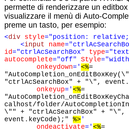
permette di renderizzare un editbox
visualizzare il menù di Auto-Comple
preme un tasto, per esempio:
<
div
style
="position: relative
<
input
name
="ctrlAcSearchB
id
="ctrlAcSearchBox"
type
="tex
autocomplete
="off"
Style
="widt
onkeydown
='
<%
=
"AutoCompletion_onEditBoxKey(\
"ctrlAcSearchBox" + "\", event
onkeyup
='
<%
=
"AutoCompletion_onEditBoxKeyCh
calhost/folder/AutoCompletionI
\"" + "ctrlAcSearchBox" + "\",
event.keyCode);"
%>
'
ondeactivate
='
<%
=