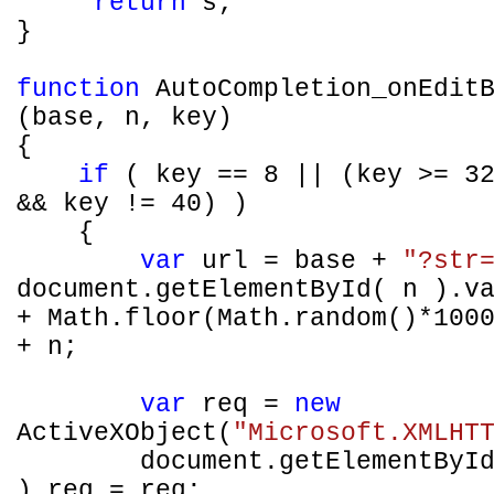
return
s;
}
function
AutoCompletion_onEditB
(base, n, key)
{
if
( key == 8 || (key >= 32
&& key != 40) )
{
var
url = base +
"?str
document.getElementById( n ).v
+ Math.floor(Math.random()*100
+ n;
var
req =
new
ActiveXObject(
"Microsoft.XMLHT
document.getElementByI
).req = req;