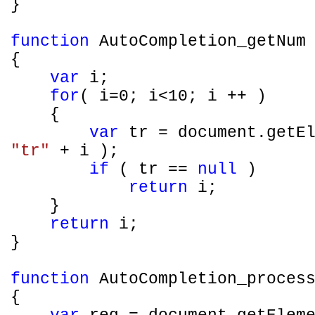
}
function
AutoCompletion_getNum 
{
var
i;
for
( i=0; i<10; i ++ )
{
var
tr = document.getEl
"tr"
+ i );
if
( tr ==
null
)
return
i;
}
return
i;
}
function
AutoCompletion_process
{