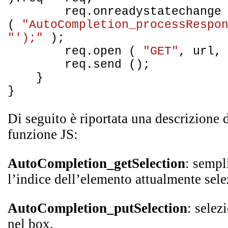
req.onreadystatechange
(
"AutoCompletion_processRespo
"');"
);
req.open (
"GET"
, url
req.send ();
}
}
Di
seguito è riportata una descrizione 
funzione JS:
AutoCompletion_getSelection
: sempl
l’indice dell’elemento attualmente sele
AutoCompletion_putSelection
: selez
nel box.