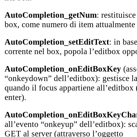
AutoCompletion_getNum
: restituisc
box, come numero di item attualmente v
AutoCompletion_setEditText
: in bas
corrente nel box, popola l’editbox op
AutoCompletion_onEditBoxKey
(ass
“onkeydown” dell’editbox): gestisce la 
quando il focus appartiene all’editbox (t
enter).
AutoCompletion_onEditBoxKeyCha
all’evento “onkeyup” dell’editbox): sc
GET al server (attraverso l’oggetto