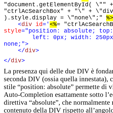
"document.getElementById( \"" 
"ctrlAcSearchBox" + "\" + \"di
).style.display = \"none\";"
%
<
div
id
='
<%
= "ctrlAcSearch
style
="position: absolute; top
left: 0px; width: 250p
none;">
</
div
>
</
div
>
La presenza qui delle due DIV è fondam
seconda DIV (ossia quella innestata), c
stile “position: absolute” permette di v
Auto-Completion esattamente sotto l’ed
direttiva “absolute”, che normalmente 
contenuto della DIV rispetto all’angolo