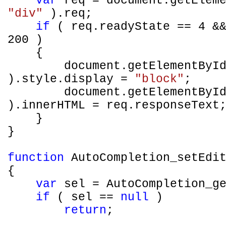
var
req = document.getEleme
"div"
).req;
if
( req.readyState == 4 &&
200 )
{
document.getElementByI
).style.display =
"block"
;
document.getElementByI
).innerHTML = req.responseText
}
}
function
AutoCompletion_setEdit
{
var
sel = AutoCompletion_ge
if
( sel ==
null
)
return
;