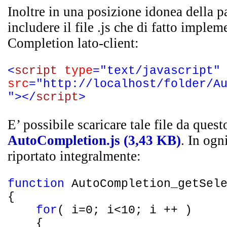
Inoltre in una posizione idonea della p
includere il file .js che di fatto implem
Completion lato-client:
<
script
type
="text/javascript"
src
="http://localhost/folder/A
"></
script
>
E’ possibile scaricare tale file da quest
AutoCompletion.js (3,43 KB)
. In ogn
riportato integralmente:
function
AutoCompletion_getSele
{
for
( i=0; i<10; i ++ )
{