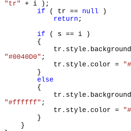
"tr"
+ i );
if
( tr ==
null
)
return
;
if
( s == i )
{
tr.style.backgroun
"#0040D0"
;
tr.style.color =
"
}
else
{
tr.style.backgroun
"#ffffff"
;
tr.style.color =
"
}
}